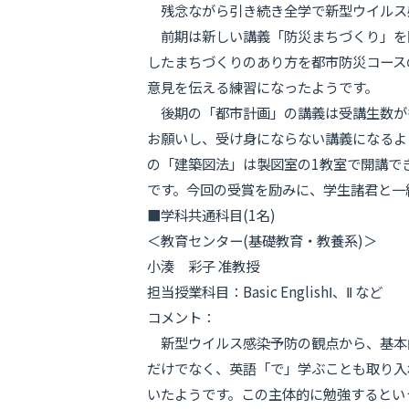
残念ながら引き続き全学で新型ウイルス感
前期は新しい講義「防災まちづくり」を
したまちづくりのあり方を都市防災コース
意見を伝える練習になったようです。
後期の「都市計画」の講義は受講生数が多
お願いし、受け身にならない講義になるよ
の「建築図法」は製図室の1教室で開講で
です。今回の受賞を励みに、学生諸君と一
■学科共通科目(1名)
＜教育センター(基礎教育・教養系)＞
小湊 彩子 准教授
担当授業科目：Basic EnglishⅠ、Ⅱ など
コメント：
新型ウイルス感染予防の観点から、基本
だけでなく、英語「で」学ぶことも取り入
いたようです。この主体的に勉強するとい