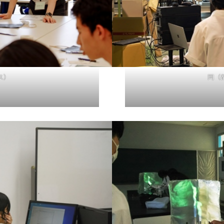
ス）
同（