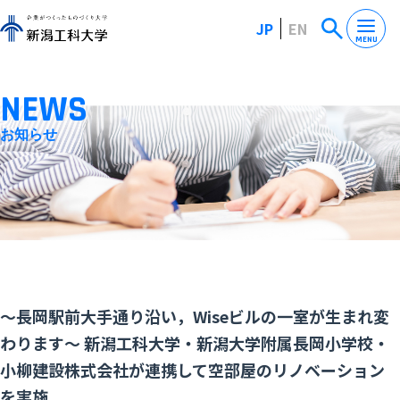
JP
EN
MENU
NEWS
お知らせ
～長岡駅前大手通り沿い，Wiseビルの一室が生まれ変
わります～ 新潟工科大学・新潟大学附属長岡小学校・
小柳建設株式会社が連携して空部屋のリノベーション
を実施